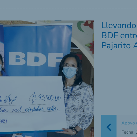
Llevando
BDF entr
Pajarito 
Apoyo a
Fecha: