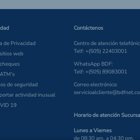
idad
Contáctenos
ca de Privacidad
Centro de atención telefónic
Telf: +(505) 22403001
sitios web
 cheques
WhatsApp BDF:
Telf: +(505) 89083001
 ATM's
os de seguridad
Correo electrónico:
servicioalcliente@bdfnet.c
portar actividad inusual
VID 19
Horario de atención Sucursa
Lunes a Viernes
de 08:30 am. a 04:30 pm.