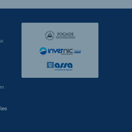
a:
om
les