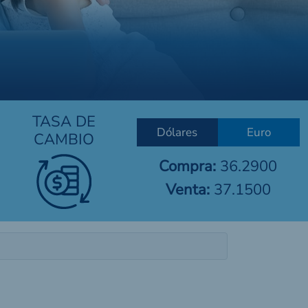
TASA DE
Dólares
Euro
CAMBIO
Compra:
36.2900
Venta:
37.1500