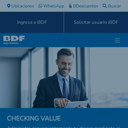
Ubicaciones
WhatsApp
BDescuentos
Buscar
Ingresa a iBDF
Solicitar usuario iBDF
CHECKING VALUE