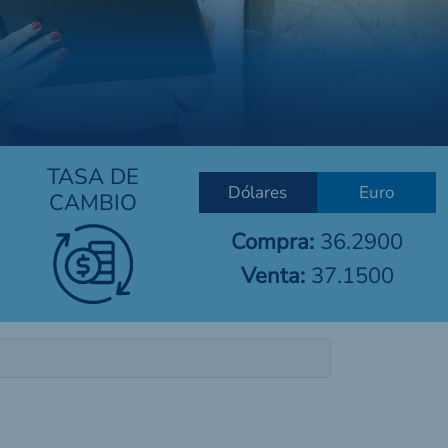
TASA DE
Dólares
Euro
CAMBIO
Compra:
36.2900
Venta:
37.1500