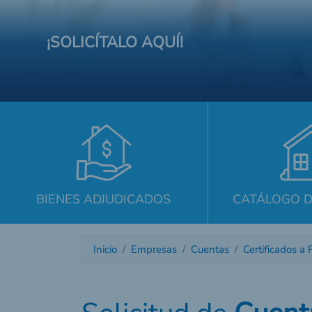
¡SOLICÍTALO AQUÍ!
BIENES ADJUDICADOS
CATÁLOGO D
Inicio
Empresas
Cuentas
Certificados a 