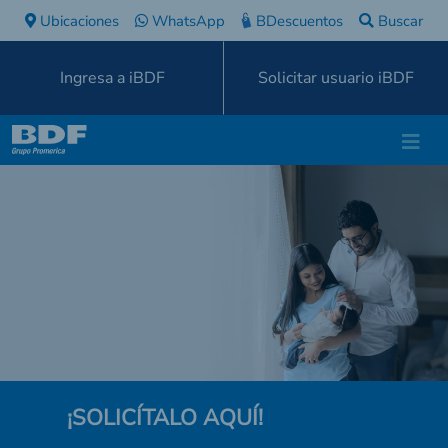
Ubicaciones
WhatsApp
BDescuentos
Buscar
Ingresa a iBDF
Solicitar usuario iBDF
¡SOLICÍTALO AQUÍ!