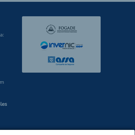
a:
om
les