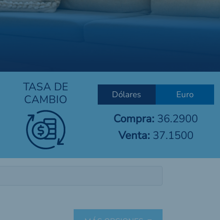
TASA DE
Dólares
Euro
CAMBIO
Compra:
36.2900
Venta:
37.1500