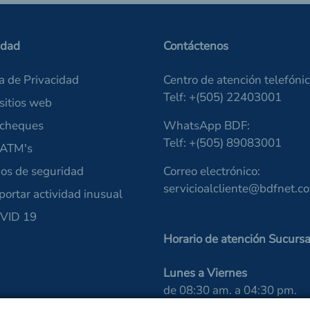
idad
Contáctenos
ca de Privacidad
Centro de atención telefónic
Telf: +(505) 22403001
sitios web
 cheques
WhatsApp BDF:
Telf: +(505) 89083001
 ATM's
os de seguridad
Correo electrónico:
servicioalcliente@bdfnet.c
portar actividad inusual
VID 19
Horario de atención Sucursa
Lunes a Viernes
de 08:30 am. a 04:30 pm.